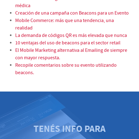
médica
Creación de una campaña con Beacons para un Evento
Mobile Commerce: más que una tendencia, una
realidad
La demanda de códigos QR es más elevada que nunca
10 ventajas del uso de beacons para el sector retail
El Mobile Marketing alternativa al Emailing de siempre
con mayor respuesta.
Recopile comentarios sobre su evento utilizando
beacons.
TENÉS INFO PARA